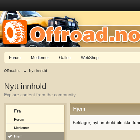
Forum
Medlemer
Galleri
WebShop
Offroad.no
→
Nytt innhold
Nytt innhold
Explore content from the community
Hjem
Fra
Forum
Beklager, nytt innhold ble ikke fun
Medlemer
Hjem