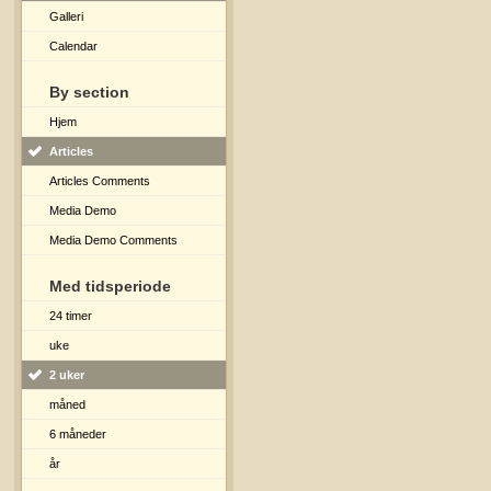
Galleri
Calendar
By section
Hjem
Articles
Articles Comments
Media Demo
Media Demo Comments
Med tidsperiode
24 timer
uke
2 uker
måned
6 måneder
år