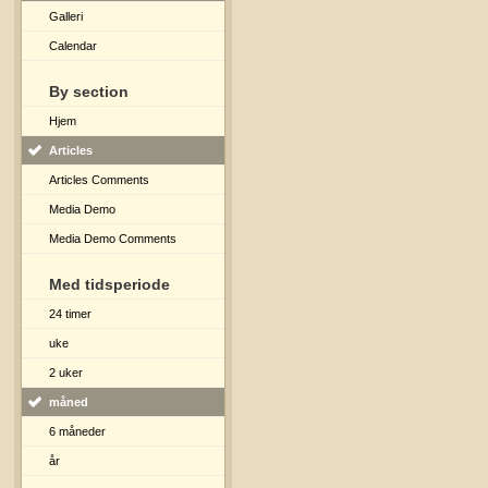
Galleri
Calendar
By section
Hjem
Articles
Articles Comments
Media Demo
Media Demo Comments
Med tidsperiode
24 timer
uke
2 uker
måned
6 måneder
år