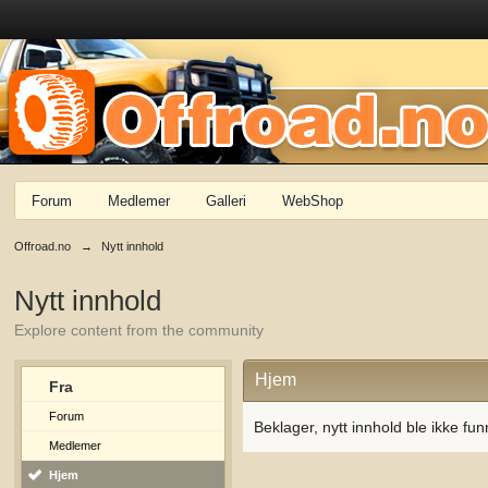
Forum
Medlemer
Galleri
WebShop
Offroad.no
→
Nytt innhold
Nytt innhold
Explore content from the community
Hjem
Fra
Forum
Beklager, nytt innhold ble ikke fun
Medlemer
Hjem