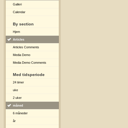
Galleri
Calendar
By section
Hjem
Articles
Articles Comments
Media Demo
Media Demo Comments
Med tidsperiode
24 timer
uke
2 uker
måned
6 måneder
år