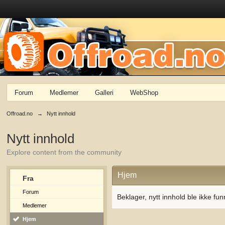
Forum
Medlemer
Galleri
WebShop
Offroad.no
→
Nytt innhold
Nytt innhold
Explore content from the community
Hjem
Fra
Forum
Beklager, nytt innhold ble ikke fun
Medlemer
Hjem