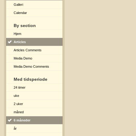
Galleri
Calendar
By section
Hjem
Articles
Articles Comments
Media Demo
Media Demo Comments
Med tidsperiode
24 timer
uke
2 uker
måned
6 måneder
år