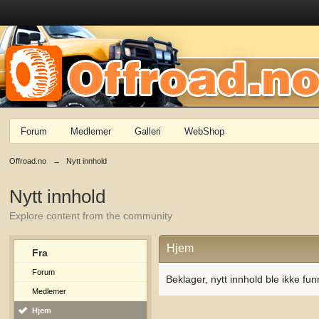
Forum
Medlemer
Galleri
WebShop
Offroad.no
→
Nytt innhold
Nytt innhold
Explore content from the community
Hjem
Fra
Forum
Beklager, nytt innhold ble ikke fun
Medlemer
Hjem