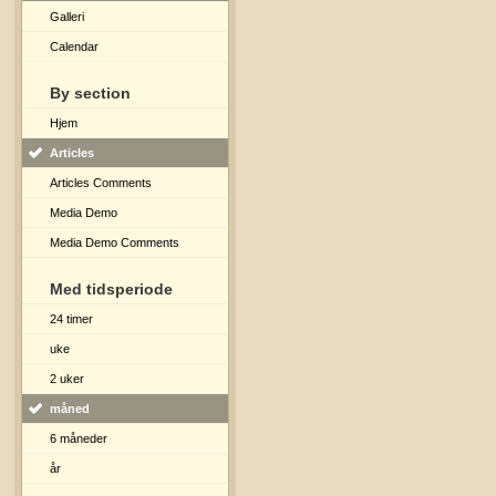
Galleri
Calendar
By section
Hjem
Articles
Articles Comments
Media Demo
Media Demo Comments
Med tidsperiode
24 timer
uke
2 uker
måned
6 måneder
år