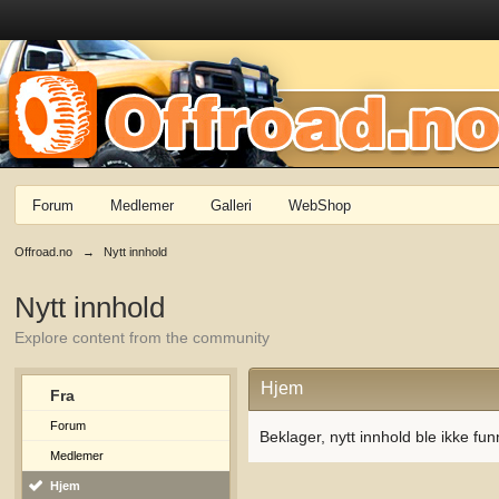
Forum
Medlemer
Galleri
WebShop
Offroad.no
→
Nytt innhold
Nytt innhold
Explore content from the community
Hjem
Fra
Forum
Beklager, nytt innhold ble ikke fun
Medlemer
Hjem