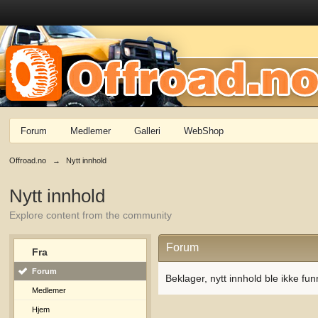
Forum
Medlemer
Galleri
WebShop
Offroad.no
→
Nytt innhold
Nytt innhold
Explore content from the community
Forum
Fra
Forum
Beklager, nytt innhold ble ikke fun
Medlemer
Hjem