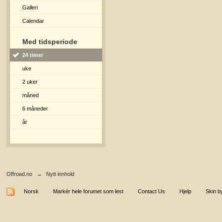
Galleri
Calendar
Med tidsperiode
24 timer
uke
2 uker
måned
6 måneder
år
Offroad.no
→
Nytt innhold
Norsk
Markér hele forumet som lest
Contact Us
Hjelp
Skin b