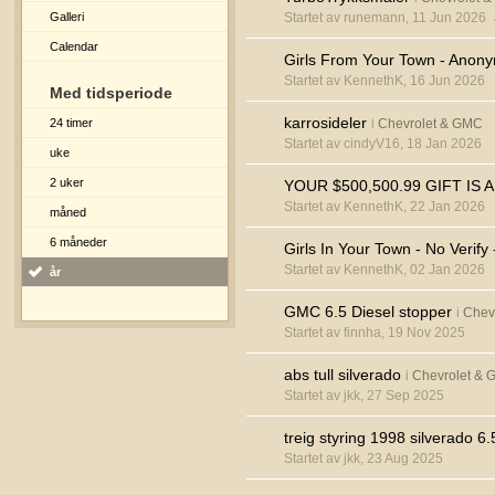
Galleri
Startet av runemann, 11 Jun 2026
Calendar
Girls From Your Town - Anony
Startet av KennethK, 16 Jun 2026
Med tidsperiode
karrosideler
24 timer
i
Chevrolet & GMC
Startet av cindyV16, 18 Jan 2026
uke
2 uker
YOUR $500,500.99 GIFT IS 
Startet av KennethK, 22 Jan 2026
måned
6 måneder
Girls In Your Town - No Verif
Startet av KennethK, 02 Jan 2026
år
GMC 6.5 Diesel stopper
i
Chev
Startet av finnha, 19 Nov 2025
abs tull silverado
i
Chevrolet &
Startet av jkk, 27 Sep 2025
treig styring 1998 silverado 6.
Startet av jkk, 23 Aug 2025