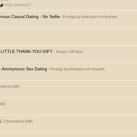
riktig oppførsel?
mous Casual Dating - No Selfie
i
Forslag og diskusjon om forumet
A LITTLE THANK-YOU GIFT
i
Selges: Off-topic
y - Anonymous Sex Dating
i
Forslag og diskusjon om forumet
rolet & GMC
 GMC
5
i
Chevrolet & GMC