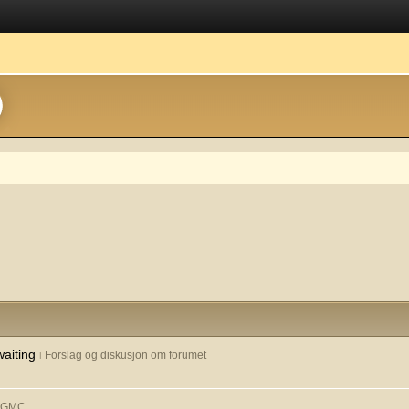
waiting
i
Forslag og diskusjon om forumet
& GMC