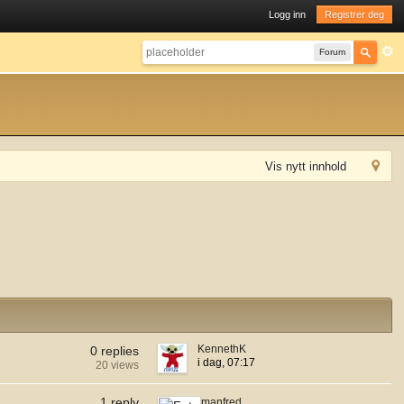
Logg inn
Registrer deg
Forum
Vis nytt innhold
KennethK
0 replies
i dag, 07:17
20 views
1 reply
manfred