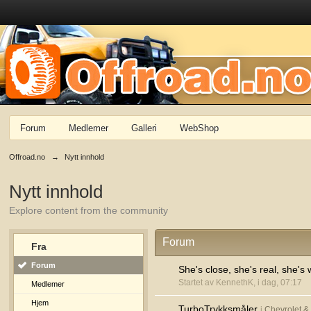
Forum
Medlemer
Galleri
WebShop
Offroad.no
→
Nytt innhold
Nytt innhold
Explore content from the community
Forum
Fra
Forum
She's close, she's real, she's 
Startet av KennethK, i dag, 07:17
Medlemer
Hjem
TurboTrykksmåler
i
Chevrolet 