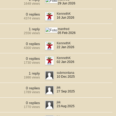
29 Jun 2026
1648 views
KennethK
0 replies
16 Jun 2026
4374 views
1 reply
manfred
05 Feb 2026
2556 views
KennethK
0 replies
22 Jan 2026
4300 views
KennethK
0 replies
02 Jan 2026
1730 views
submontana
1 reply
10 Dec 2025
1986 views
jkk
0 replies
27 Sep 2025
1789 views
jkk
0 replies
23 Aug 2025
1770 views