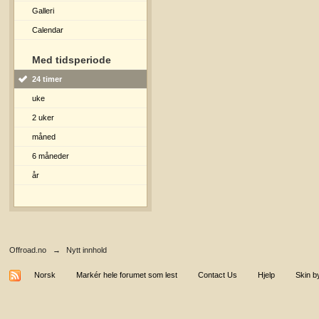
Galleri
Calendar
Med tidsperiode
24 timer
uke
2 uker
måned
6 måneder
år
Offroad.no
→
Nytt innhold
Norsk
Markér hele forumet som lest
Contact Us
Hjelp
Skin b