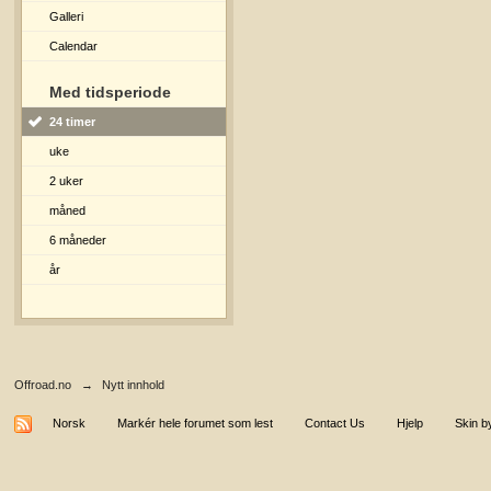
Galleri
Calendar
Med tidsperiode
24 timer
uke
2 uker
måned
6 måneder
år
Offroad.no
→
Nytt innhold
Norsk
Markér hele forumet som lest
Contact Us
Hjelp
Skin b