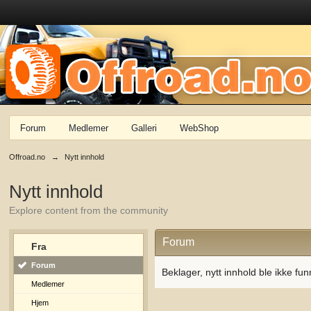
Forum
Medlemer
Galleri
WebShop
Offroad.no
→
Nytt innhold
Nytt innhold
Explore content from the community
Forum
Fra
Forum
Beklager, nytt innhold ble ikke fun
Medlemer
Hjem