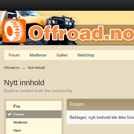
Forum
Medlemer
Galleri
WebShop
Offroad.no
→
Nytt innhold
Nytt innhold
Explore content from the community
Forum
Fra
Forum
Beklager, nytt innhold ble ikke fun
Medlemer
Hjem