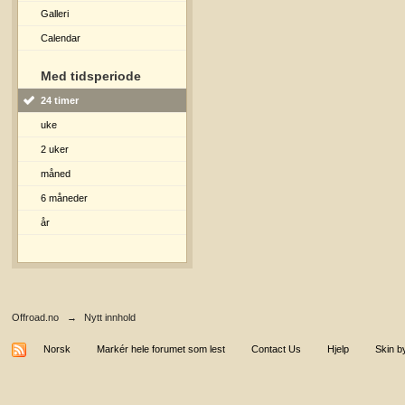
Galleri
Calendar
Med tidsperiode
24 timer
uke
2 uker
måned
6 måneder
år
Offroad.no
→
Nytt innhold
Norsk
Markér hele forumet som lest
Contact Us
Hjelp
Skin b