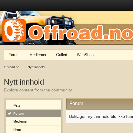
Forum
Medlemer
Galleri
WebShop
Offroad.no
→
Nytt innhold
Nytt innhold
Explore content from the community
Forum
Fra
Forum
Beklager, nytt innhold ble ikke fun
Medlemer
Hjem