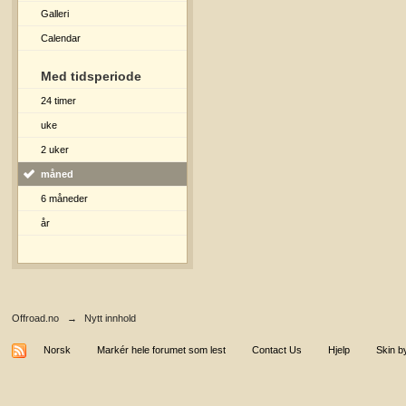
Galleri
Calendar
Med tidsperiode
24 timer
uke
2 uker
måned
6 måneder
år
Offroad.no
→
Nytt innhold
Norsk
Markér hele forumet som lest
Contact Us
Hjelp
Skin b