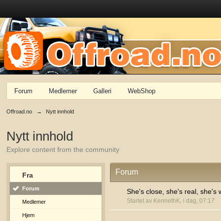
Forum
Medlemer
Galleri
WebShop
Offroad.no
→
Nytt innhold
Nytt innhold
Explore content from the community
Forum
Fra
Forum
She's close, she's real, she's 
Startet av KennethK, i dag, 07:17
Medlemer
Hjem