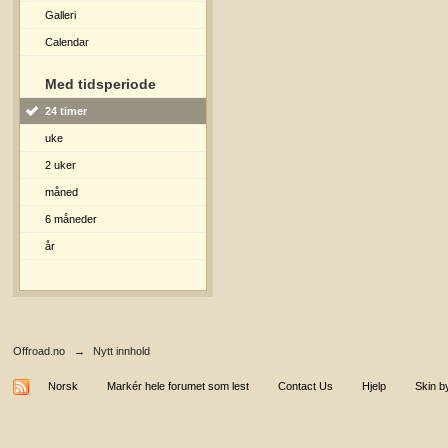
Galleri
Calendar
Med tidsperiode
24 timer
uke
2 uker
måned
6 måneder
år
Offroad.no
→
Nytt innhold
Norsk
Markér hele forumet som lest
Contact Us
Hjelp
Skin b