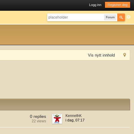
Logg inn
Registrer deg
Forum
Vis nytt innhold
KennethK
0 replies
i dag, 07:17
22 views