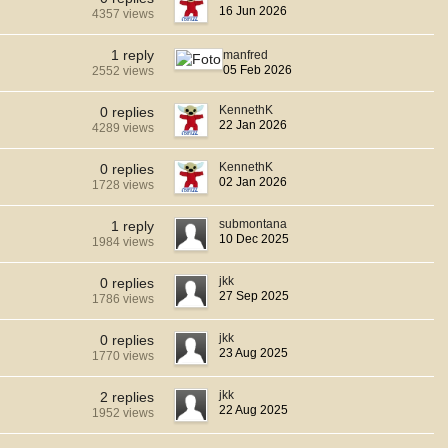
16 Jun 2026
4357 views
1 reply
manfred
05 Feb 2026
2552 views
KennethK
0 replies
22 Jan 2026
4289 views
KennethK
0 replies
02 Jan 2026
1728 views
submontana
1 reply
10 Dec 2025
1984 views
jkk
0 replies
27 Sep 2025
1786 views
jkk
0 replies
23 Aug 2025
1770 views
jkk
2 replies
22 Aug 2025
1952 views