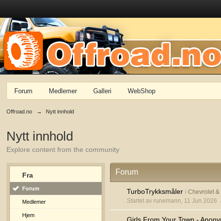
Forum
Medlemer
Galleri
WebShop
Offroad.no
→
Nytt innhold
Nytt innhold
Explore content from the community
Forum
Fra
Forum
TurboTrykksmåler
i
Chevrolet 
Startet av runemann, 11 Jun 2026
Medlemer
Hjem
Girls From Your Town - Anony