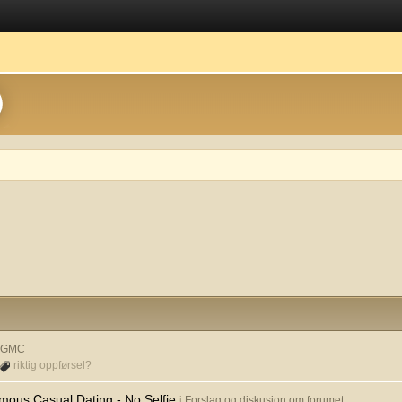
& GMC
riktig oppførsel?
mous Casual Dating - No Selfie
i
Forslag og diskusjon om forumet