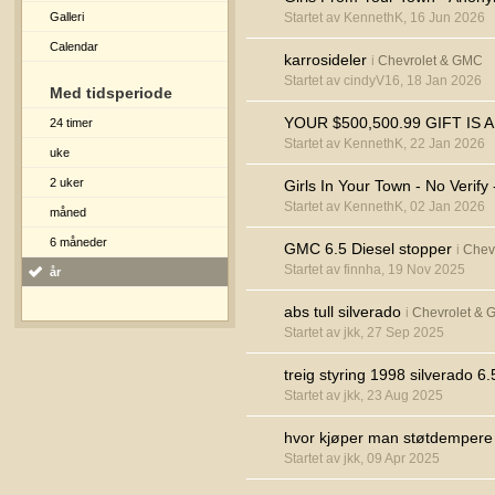
Galleri
Startet av KennethK, 16 Jun 2026
Calendar
karrosideler
i
Chevrolet & GMC
Startet av cindyV16, 18 Jan 2026
Med tidsperiode
YOUR $500,500.99 GIFT IS 
24 timer
Startet av KennethK, 22 Jan 2026
uke
2 uker
Girls In Your Town - No Verif
Startet av KennethK, 02 Jan 2026
måned
6 måneder
GMC 6.5 Diesel stopper
i
Chev
Startet av finnha, 19 Nov 2025
år
abs tull silverado
i
Chevrolet &
Startet av jkk, 27 Sep 2025
treig styring 1998 silverado 6.
Startet av jkk, 23 Aug 2025
hvor kjøper man støtdempere t
Startet av jkk, 09 Apr 2025