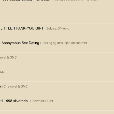
A LITTLE THANK-YOU GIFT
i
Selges: Off-topic
y - Anonymous Sex Dating
i
Forslag og diskusjon om forumet
rolet & GMC
 GMC
5
i
Chevrolet & GMC
il 1998 silverado
i
Chevrolet & GMC