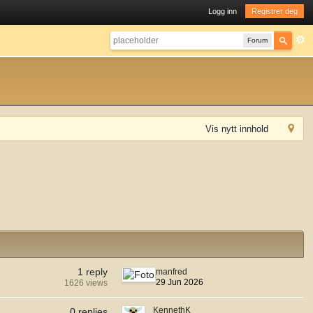
Logg inn
Registrer deg
Forum
Vis nytt innhold
1 reply
manfred
29 Jun 2026
1626 views
KennethK
0 replies