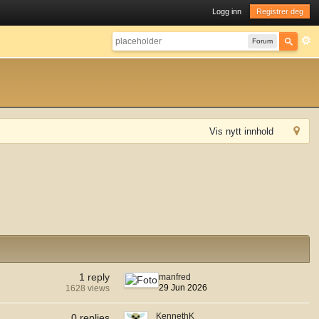
Logg inn
Registrer deg
Forum
Vis nytt innhold
1 reply
manfred
29 Jun 2026
1628 views
KennethK
0 replies