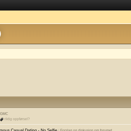
& GMC
riktig oppførsel?
mous Casual Dating - No Selfie
i
Forslag og diskusjon om forumet