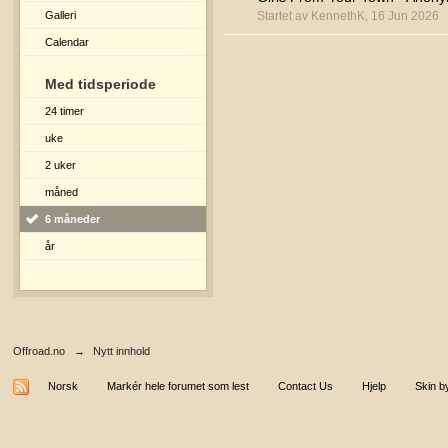
Galleri
Startet av KennethK, 16 Jun 2026
Calendar
Med tidsperiode
24 timer
uke
2 uker
måned
6 måneder
år
Offroad.no
→
Nytt innhold
Norsk
Markér hele forumet som lest
Contact Us
Hjelp
Skin b