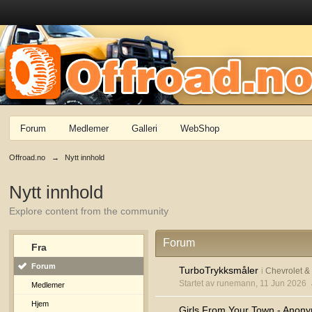
Forum
Medlemer
Galleri
WebShop
Offroad.no
→
Nytt innhold
Nytt innhold
Explore content from the community
Forum
Fra
Forum
TurboTrykksmåler
i
Chevrolet 
Startet av runemann, 11 Jun 2026
Medlemer
Hjem
Girls From Your Town - Anony