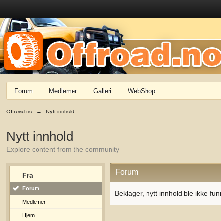
Forum
Medlemer
Galleri
WebShop
Offroad.no
→
Nytt innhold
Nytt innhold
Explore content from the community
Forum
Fra
Forum
Beklager, nytt innhold ble ikke fun
Medlemer
Hjem