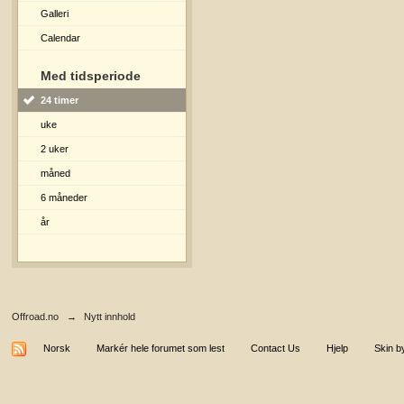
Galleri
Calendar
Med tidsperiode
24 timer
uke
2 uker
måned
6 måneder
år
Offroad.no
→
Nytt innhold
Norsk
Markér hele forumet som lest
Contact Us
Hjelp
Skin b