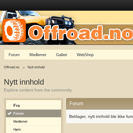
Forum
Medlemer
Galleri
WebShop
Offroad.no
→
Nytt innhold
Nytt innhold
Explore content from the community
Forum
Fra
Forum
Beklager, nytt innhold ble ikke fun
Medlemer
Hjem