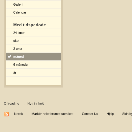
Galleri
Calendar
Med tidsperiode
24 timer
uke
2 uker
måned
6 måneder
år
Offroad.no
→
Nytt innhold
Norsk
Markér hele forumet som lest
Contact Us
Hjelp
Skin b