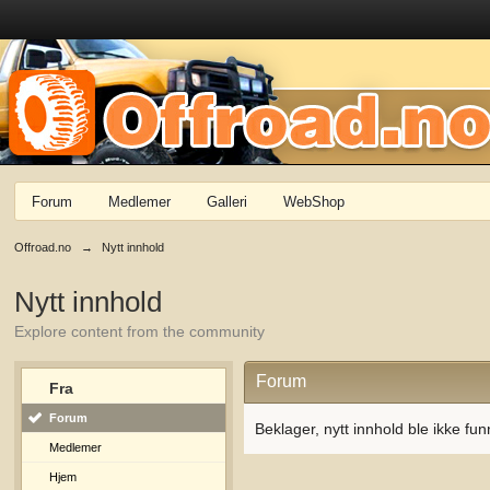
Forum
Medlemer
Galleri
WebShop
Offroad.no
→
Nytt innhold
Nytt innhold
Explore content from the community
Forum
Fra
Forum
Beklager, nytt innhold ble ikke fun
Medlemer
Hjem