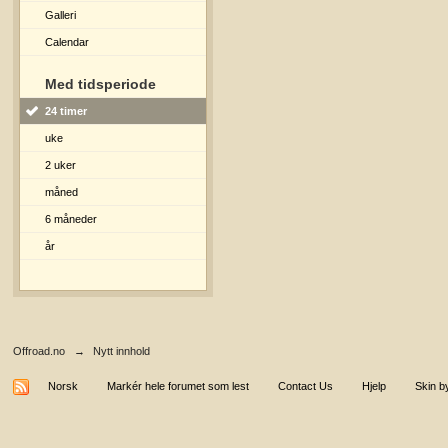
Galleri
Calendar
Med tidsperiode
24 timer
uke
2 uker
måned
6 måneder
år
Offroad.no
→
Nytt innhold
Norsk
Markér hele forumet som lest
Contact Us
Hjelp
Skin b