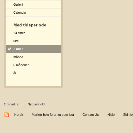
Galleri
Calendar
Med tidsperiode
24 timer
uke
2 uker
måned
6 måneder
år
Offroad.no
→
Nytt innhold
Norsk
Markér hele forumet som lest
Contact Us
Hjelp
Skin b