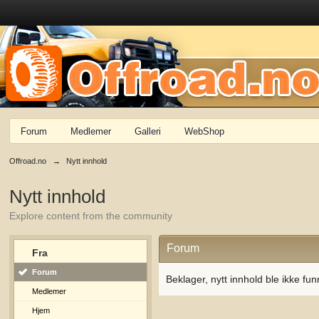
Forum
Medlemer
Galleri
WebShop
Offroad.no
→
Nytt innhold
Nytt innhold
Explore content from the community
Forum
Fra
Forum
Beklager, nytt innhold ble ikke fun
Medlemer
Hjem