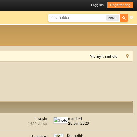
Logg inn
Registrer deg
Forum
Vis nytt innhold
1 reply
manfred
29 Jun 2026
1630 views
KennethK
0 replies