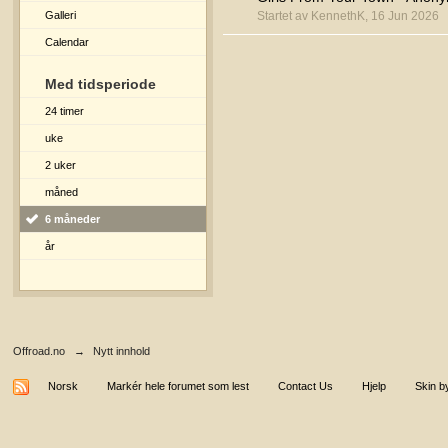
Galleri
Startet av KennethK, 16 Jun 2026
Calendar
Med tidsperiode
24 timer
uke
2 uker
måned
6 måneder
år
Offroad.no
→
Nytt innhold
Norsk
Markér hele forumet som lest
Contact Us
Hjelp
Skin b