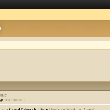
& GMC
riktig oppførsel?
mous Casual Dating - No Selfie
i
Forslag og diskusjon om forumet