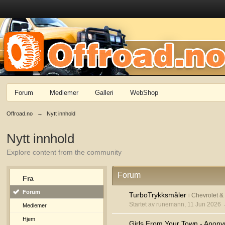
Forum
Medlemer
Galleri
WebShop
Offroad.no
→
Nytt innhold
Nytt innhold
Explore content from the community
Forum
Fra
Forum
TurboTrykksmåler
i
Chevrolet 
Startet av runemann, 11 Jun 2026
Medlemer
Hjem
Girls From Your Town - Anony