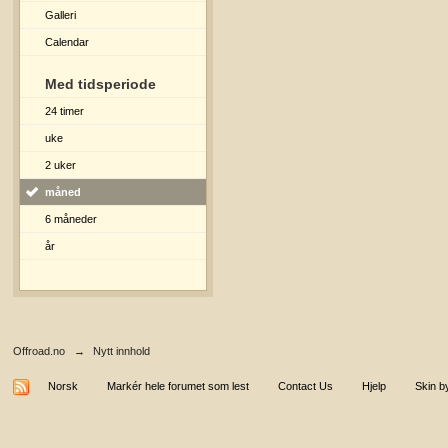
Galleri
Calendar
Med tidsperiode
24 timer
uke
2 uker
måned
6 måneder
år
Offroad.no
→
Nytt innhold
Norsk
Markér hele forumet som lest
Contact Us
Hjelp
Skin b