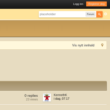
Logg inn
Registrer deg
Forum
Vis nytt innhold
KennethK
0 replies
i dag, 07:17
23 views