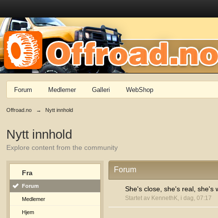
Forum
Medlemer
Galleri
WebShop
Offroad.no
→
Nytt innhold
Nytt innhold
Explore content from the community
Forum
Fra
Forum
She's close, she's real, she's 
Startet av KennethK, i dag, 07:17
Medlemer
Hjem