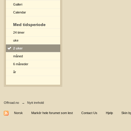
Galleri
Calendar
Med tidsperiode
24 timer
uke
2 uker
måned
6 måneder
år
Offroad.no
→
Nytt innhold
Norsk
Markér hele forumet som lest
Contact Us
Hjelp
Skin b