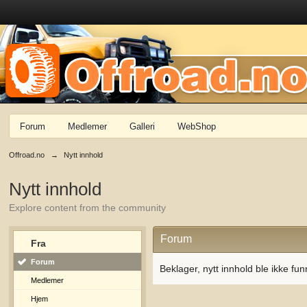
Forum
Medlemer
Galleri
WebShop
Offroad.no
→
Nytt innhold
Nytt innhold
Explore content from the community
Forum
Fra
Forum
Beklager, nytt innhold ble ikke fun
Medlemer
Hjem