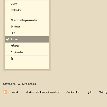
Galleri
Calendar
Med tidsperiode
24 timer
uke
2 uker
måned
6 måneder
år
Offroad.no
→
Nytt innhold
Norsk
Markér hele forumet som lest
Contact Us
Hjelp
Skin b