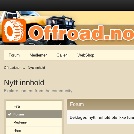
Forum
Medlemer
Galleri
WebShop
Offroad.no
→
Nytt innhold
Nytt innhold
Explore content from the community
Forum
Fra
Forum
Beklager, nytt innhold ble ikke fun
Medlemer
Hjem