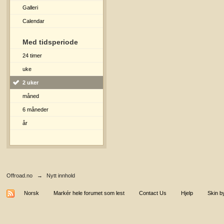
Galleri
Calendar
Med tidsperiode
24 timer
uke
2 uker
måned
6 måneder
år
Offroad.no
→
Nytt innhold
Norsk
Markér hele forumet som lest
Contact Us
Hjelp
Skin b