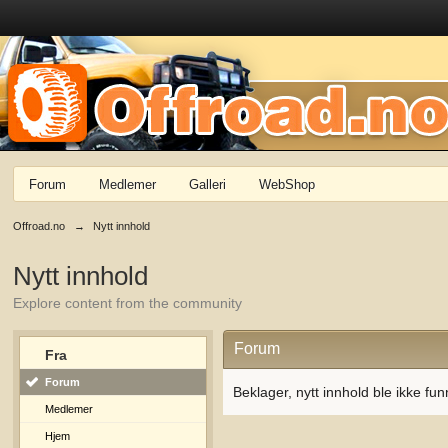
Forum
Medlemer
Galleri
WebShop
Offroad.no
→
Nytt innhold
Nytt innhold
Explore content from the community
Forum
Fra
Forum
Beklager, nytt innhold ble ikke fun
Medlemer
Hjem