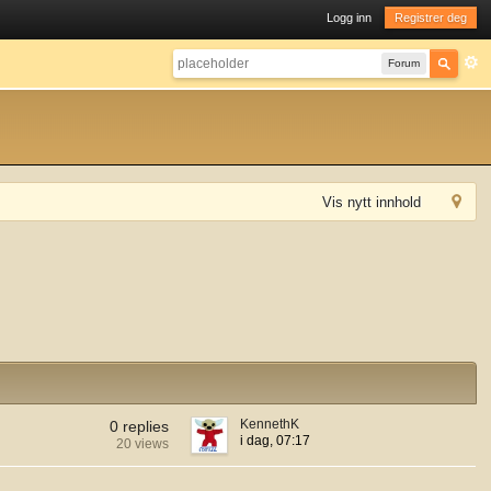
Logg inn
Registrer deg
Forum
Vis nytt innhold
KennethK
0 replies
i dag, 07:17
20 views