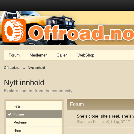
Forum
Medlemer
Galleri
WebShop
Offroad.no
→
Nytt innhold
Nytt innhold
Explore content from the community
Forum
Fra
Forum
She's close, she's real, she's 
Startet av KennethK, i dag, 07:17
Medlemer
Hjem