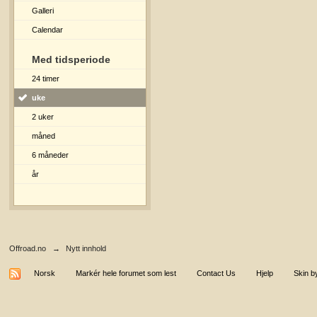
Galleri
Calendar
Med tidsperiode
24 timer
uke
2 uker
måned
6 måneder
år
Offroad.no
→
Nytt innhold
Norsk
Markér hele forumet som lest
Contact Us
Hjelp
Skin b