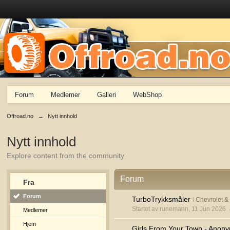
Forum
Medlemer
Galleri
WebShop
Offroad.no
→
Nytt innhold
Nytt innhold
Explore content from the community
Forum
Fra
Forum
TurboTrykksmåler
i
Chevrolet 
Startet av runemann, 11 Jun 2026
Medlemer
Hjem
Girls From Your Town - Anony