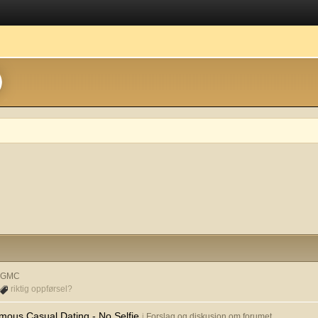
& GMC
riktig oppførsel?
mous Casual Dating - No Selfie
i
Forslag og diskusjon om forumet