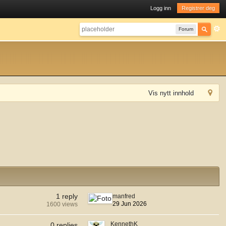
Logg inn
Registrer deg
Forum
Vis nytt innhold
1 reply
manfred
29 Jun 2026
1600 views
KennethK
0 replies