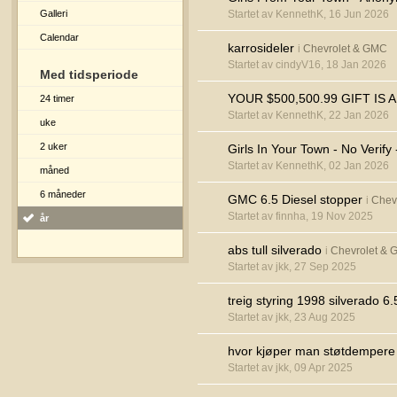
Galleri
Startet av KennethK, 16 Jun 2026
Calendar
karrosideler
i
Chevrolet & GMC
Startet av cindyV16, 18 Jan 2026
Med tidsperiode
YOUR $500,500.99 GIFT IS 
24 timer
Startet av KennethK, 22 Jan 2026
uke
2 uker
Girls In Your Town - No Verif
Startet av KennethK, 02 Jan 2026
måned
6 måneder
GMC 6.5 Diesel stopper
i
Chev
Startet av finnha, 19 Nov 2025
år
abs tull silverado
i
Chevrolet &
Startet av jkk, 27 Sep 2025
treig styring 1998 silverado 6.
Startet av jkk, 23 Aug 2025
hvor kjøper man støtdempere t
Startet av jkk, 09 Apr 2025