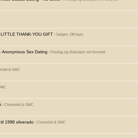
A LITTLE THANK-YOU GIFT
i
Selges: Off-topic
y - Anonymous Sex Dating
i
Forslag og diskusjon om forumet
rolet & GMC
 GMC
5
i
Chevrolet & GMC
il 1998 silverado
i
Chevrolet & GMC