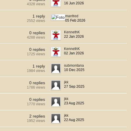
16 Jun 2026
4328 views
1 reply
manfred
05 Feb 2026
2552 views
KennethK
0 replies
22 Jan 2026
4288 views
KennethK
0 replies
02 Jan 2026
1725 views
submontana
1 reply
10 Dec 2025
1984 views
jkk
0 replies
27 Sep 2025
1786 views
jkk
0 replies
23 Aug 2025
1770 views
jkk
2 replies
22 Aug 2025
1952 views