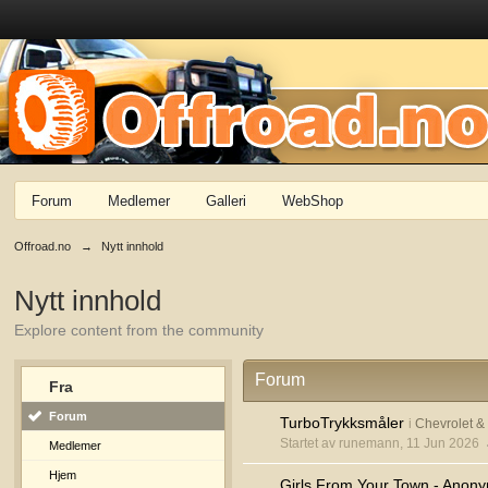
Forum
Medlemer
Galleri
WebShop
Offroad.no
→
Nytt innhold
Nytt innhold
Explore content from the community
Forum
Fra
Forum
TurboTrykksmåler
i
Chevrolet 
Startet av runemann, 11 Jun 2026
Medlemer
Hjem
Girls From Your Town - Anony