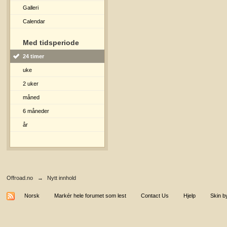
Galleri
Calendar
Med tidsperiode
24 timer
uke
2 uker
måned
6 måneder
år
Offroad.no
→
Nytt innhold
Norsk
Markér hele forumet som lest
Contact Us
Hjelp
Skin b