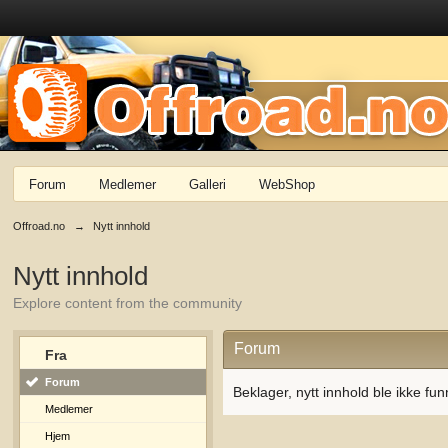
Forum
Medlemer
Galleri
WebShop
Offroad.no
→
Nytt innhold
Nytt innhold
Explore content from the community
Forum
Fra
Forum
Beklager, nytt innhold ble ikke fun
Medlemer
Hjem