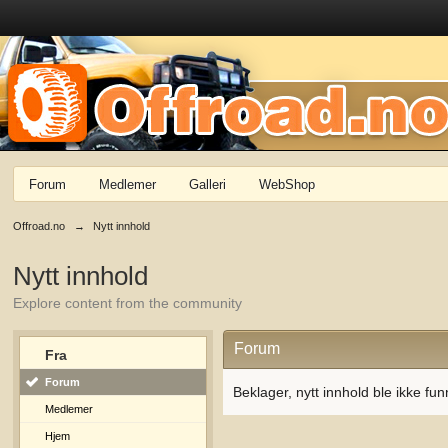
Forum
Medlemer
Galleri
WebShop
Offroad.no
→
Nytt innhold
Nytt innhold
Explore content from the community
Forum
Fra
Forum
Beklager, nytt innhold ble ikke fun
Medlemer
Hjem