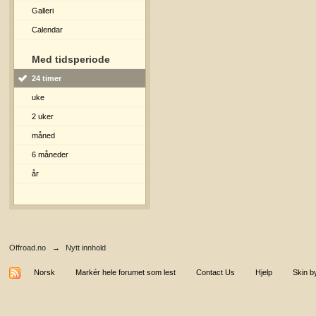
Galleri
Calendar
Med tidsperiode
24 timer
uke
2 uker
måned
6 måneder
år
Offroad.no
→
Nytt innhold
Norsk
Markér hele forumet som lest
Contact Us
Hjelp
Skin b