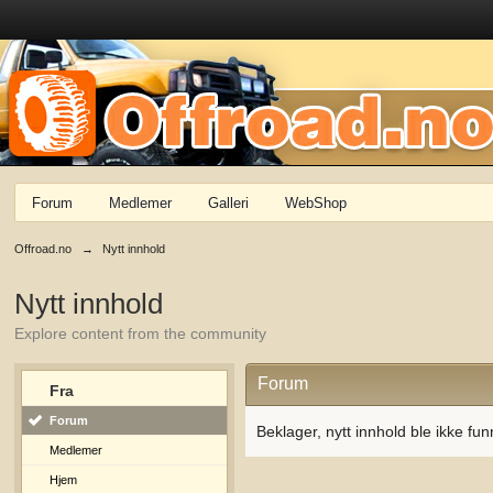
Forum
Medlemer
Galleri
WebShop
Offroad.no
→
Nytt innhold
Nytt innhold
Explore content from the community
Forum
Fra
Forum
Beklager, nytt innhold ble ikke fun
Medlemer
Hjem