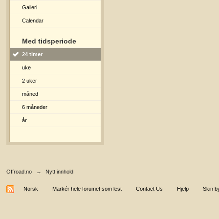
Galleri
Calendar
Med tidsperiode
24 timer
uke
2 uker
måned
6 måneder
år
Offroad.no
→
Nytt innhold
Norsk
Markér hele forumet som lest
Contact Us
Hjelp
Skin b