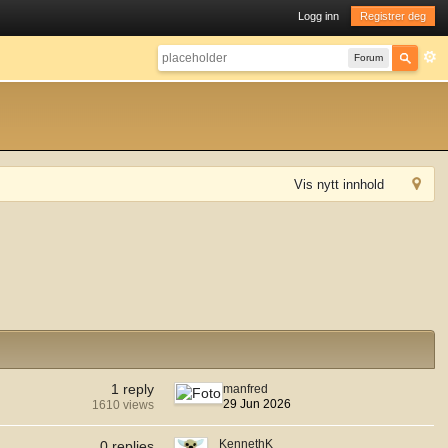
Logg inn
Registrer deg
Forum
Vis nytt innhold
1 reply
manfred
29 Jun 2026
1610 views
KennethK
0 replies