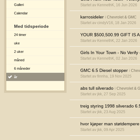
Galleri
Startet av KennethK, 16 Jun 2026
Calendar
karrosideler
i
Chevrolet & GMC
Startet av cindyV16, 18 Jan 2026
Med tidsperiode
YOUR $500,500.99 GIFT IS 
24 timer
Startet av KennethK, 22 Jan 2026
uke
2 uker
Girls In Your Town - No Verif
Startet av KennethK, 02 Jan 2026
måned
6 måneder
GMC 6.5 Diesel stopper
i
Chev
Startet av finnha, 19 Nov 2025
år
abs tull silverado
i
Chevrolet &
Startet av jkk, 27 Sep 2025
treig styring 1998 silverado 6.
Startet av jkk, 23 Aug 2025
hvor kjøper man støtdempere t
Startet av jkk, 09 Apr 2025