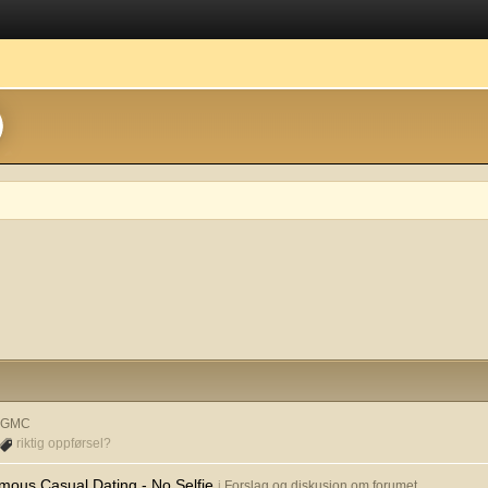
& GMC
riktig oppførsel?
mous Casual Dating - No Selfie
i
Forslag og diskusjon om forumet