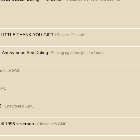
A LITTLE THANK-YOU GIFT
i
Selges: Off-topic
y - Anonymous Sex Dating
i
Forslag og diskusjon om forumet
rolet & GMC
 GMC
5
i
Chevrolet & GMC
il 1998 silverado
i
Chevrolet & GMC