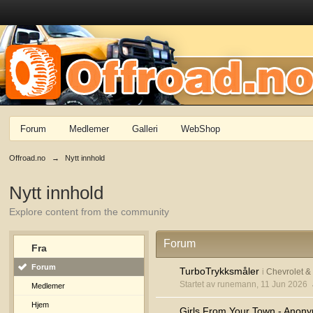
Forum
Medlemer
Galleri
WebShop
Offroad.no
→
Nytt innhold
Nytt innhold
Explore content from the community
Forum
Fra
Forum
TurboTrykksmåler
i
Chevrolet 
Startet av runemann, 11 Jun 2026
Medlemer
Hjem
Girls From Your Town - Anony