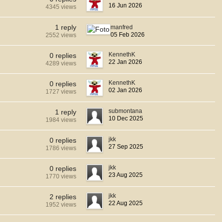
16 Jun 2026
4345 views
1 reply
manfred
05 Feb 2026
2552 views
KennethK
0 replies
22 Jan 2026
4289 views
KennethK
0 replies
02 Jan 2026
1727 views
submontana
1 reply
10 Dec 2025
1984 views
jkk
0 replies
27 Sep 2025
1786 views
jkk
0 replies
23 Aug 2025
1770 views
jkk
2 replies
22 Aug 2025
1952 views