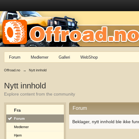
Forum
Medlemer
Galleri
WebShop
Offroad.no
→
Nytt innhold
Nytt innhold
Explore content from the community
Forum
Fra
Forum
Beklager, nytt innhold ble ikke fun
Medlemer
Hjem