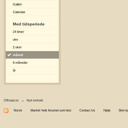
Galleri
Calendar
Med tidsperiode
24 timer
uke
2 uker
måned
6 måneder
år
Offroad.no
→
Nytt innhold
Norsk
Markér hele forumet som lest
Contact Us
Hjelp
Skin b