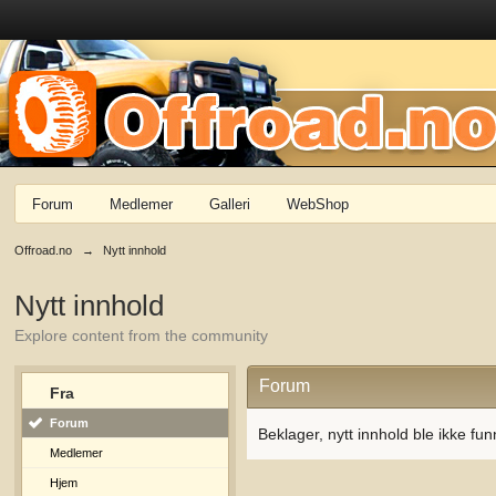
Forum
Medlemer
Galleri
WebShop
Offroad.no
→
Nytt innhold
Nytt innhold
Explore content from the community
Forum
Fra
Forum
Beklager, nytt innhold ble ikke fun
Medlemer
Hjem