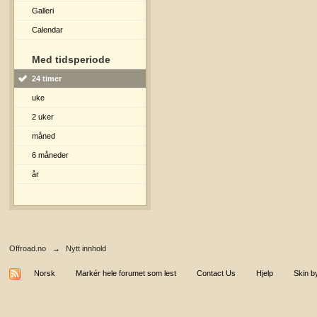
Galleri
Calendar
Med tidsperiode
24 timer
uke
2 uker
måned
6 måneder
år
Offroad.no
→
Nytt innhold
Norsk
Markér hele forumet som lest
Contact Us
Hjelp
Skin b