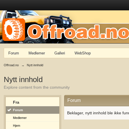
Forum
Medlemer
Galleri
WebShop
Offroad.no
→
Nytt innhold
Nytt innhold
Explore content from the community
Forum
Fra
Forum
Beklager, nytt innhold ble ikke fun
Medlemer
Hjem