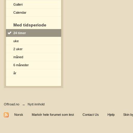
Galleri
Calendar
Med tidsperiode
24 timer
uke
2 uker
måned
6 måneder
år
Offroad.no
→
Nytt innhold
Norsk
Markér hele forumet som lest
Contact Us
Hjelp
Skin b