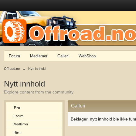
Forum
Medlemer
Galleri
WebShop
Offroad.no
→
Nytt innhold
Nytt innhold
Explore content from the community
Galleri
Fra
Forum
Beklager, nytt innhold ble ikke fun
Medlemer
Hjem