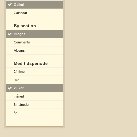
Galleri
Calendar
By section
Images
Comments
Albums
Med tidsperiode
24 timer
uke
2 uker
måned
6 måneder
år