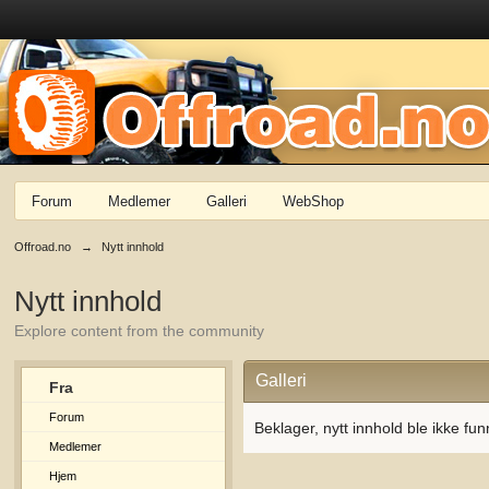
Forum
Medlemer
Galleri
WebShop
Offroad.no
→
Nytt innhold
Nytt innhold
Explore content from the community
Galleri
Fra
Forum
Beklager, nytt innhold ble ikke fun
Medlemer
Hjem