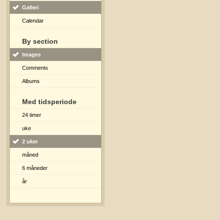
Galleri
Calendar
By section
Images
Comments
Albums
Med tidsperiode
24 timer
uke
2 uker
måned
6 måneder
år