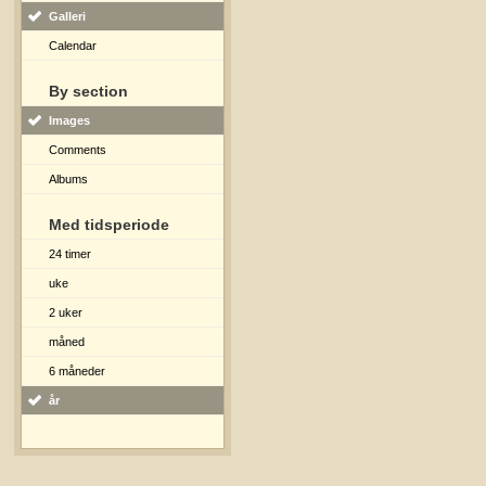
Galleri
Calendar
By section
Images
Comments
Albums
Med tidsperiode
24 timer
uke
2 uker
måned
6 måneder
år