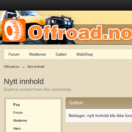
Forum
Medlemer
Galleri
WebShop
Offroad.no
→
Nytt innhold
Nytt innhold
Explore content from the community
Galleri
Fra
Forum
Beklager, nytt innhold ble ikke fun
Medlemer
Hjem