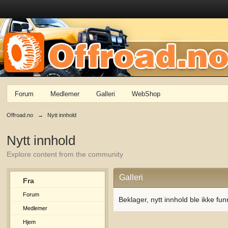
Forum
Medlemer
Galleri
WebShop
Offroad.no
→
Nytt innhold
Nytt innhold
Explore content from the community
Galleri
Fra
Forum
Beklager, nytt innhold ble ikke fun
Medlemer
Hjem