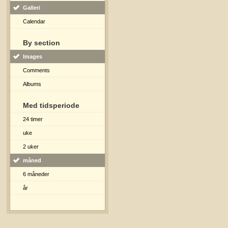
Galleri
Calendar
By section
Images
Comments
Albums
Med tidsperiode
24 timer
uke
2 uker
måned
6 måneder
år