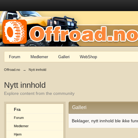
Forum
Medlemer
Galleri
WebShop
Offroad.no
→
Nytt innhold
Nytt innhold
Explore content from the community
Galleri
Fra
Forum
Beklager, nytt innhold ble ikke fun
Medlemer
Hjem