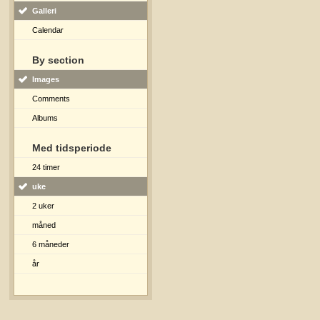
Galleri
Calendar
By section
Images
Comments
Albums
Med tidsperiode
24 timer
uke
2 uker
måned
6 måneder
år