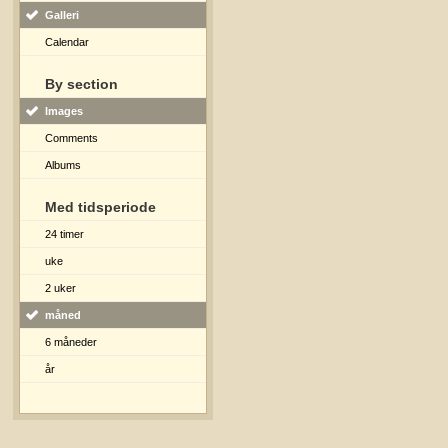
Galleri
Calendar
By section
Images
Comments
Albums
Med tidsperiode
24 timer
uke
2 uker
måned
6 måneder
år