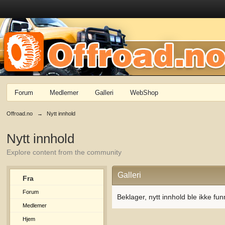
Forum
Medlemer
Galleri
WebShop
Offroad.no
→
Nytt innhold
Nytt innhold
Explore content from the community
Galleri
Fra
Forum
Beklager, nytt innhold ble ikke fun
Medlemer
Hjem