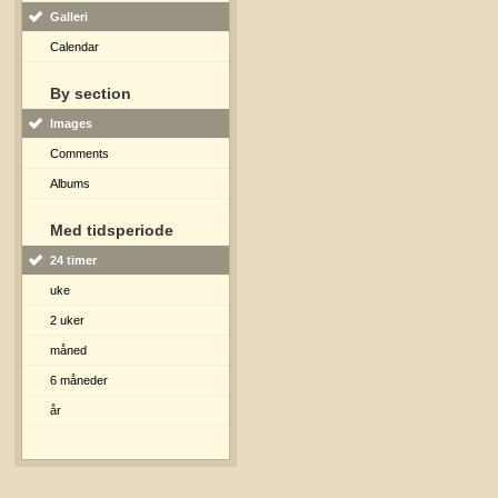
Galleri
Calendar
By section
Images
Comments
Albums
Med tidsperiode
24 timer
uke
2 uker
måned
6 måneder
år