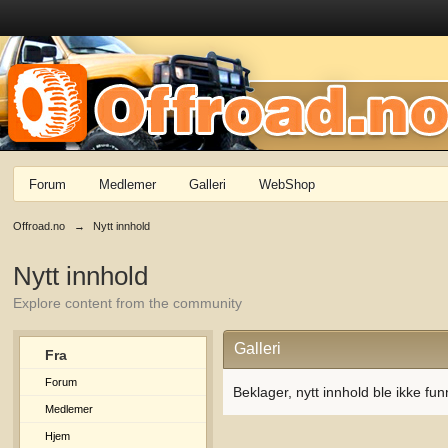
Forum
Medlemer
Galleri
WebShop
Offroad.no
→
Nytt innhold
Nytt innhold
Explore content from the community
Galleri
Fra
Forum
Beklager, nytt innhold ble ikke fun
Medlemer
Hjem