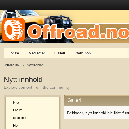
Forum
Medlemer
Galleri
WebShop
Offroad.no
→
Nytt innhold
Nytt innhold
Explore content from the community
Galleri
Fra
Forum
Beklager, nytt innhold ble ikke fun
Medlemer
Hjem