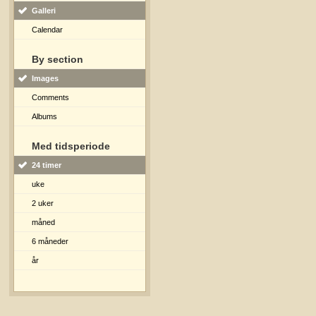
Galleri
Calendar
By section
Images
Comments
Albums
Med tidsperiode
24 timer
uke
2 uker
måned
6 måneder
år