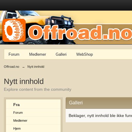
Forum
Medlemer
Galleri
WebShop
Offroad.no
→
Nytt innhold
Nytt innhold
Explore content from the community
Galleri
Fra
Forum
Beklager, nytt innhold ble ikke fun
Medlemer
Hjem