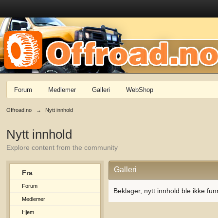
Forum
Medlemer
Galleri
WebShop
Offroad.no
→
Nytt innhold
Nytt innhold
Explore content from the community
Galleri
Fra
Forum
Beklager, nytt innhold ble ikke fun
Medlemer
Hjem