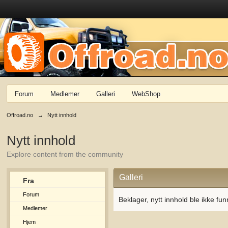
Forum
Medlemer
Galleri
WebShop
Offroad.no
→
Nytt innhold
Nytt innhold
Explore content from the community
Galleri
Fra
Forum
Beklager, nytt innhold ble ikke fun
Medlemer
Hjem