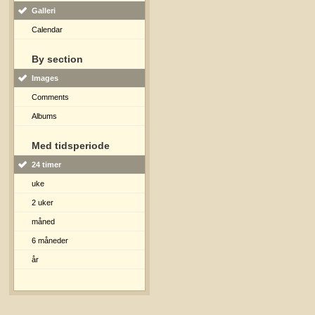
Galleri
Calendar
By section
Images
Comments
Albums
Med tidsperiode
24 timer
uke
2 uker
måned
6 måneder
år