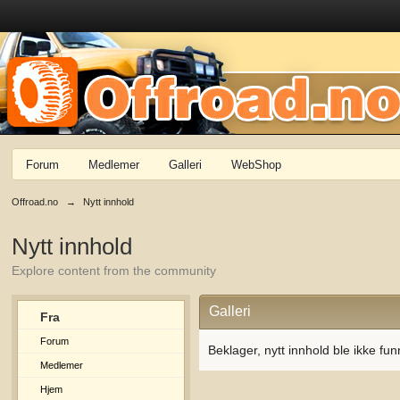
Forum
Medlemer
Galleri
WebShop
Offroad.no
→
Nytt innhold
Nytt innhold
Explore content from the community
Galleri
Fra
Forum
Beklager, nytt innhold ble ikke fun
Medlemer
Hjem