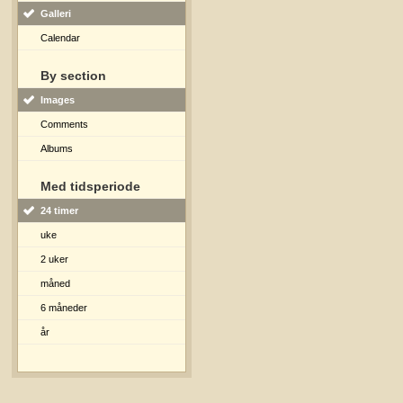
Galleri
Calendar
By section
Images
Comments
Albums
Med tidsperiode
24 timer
uke
2 uker
måned
6 måneder
år