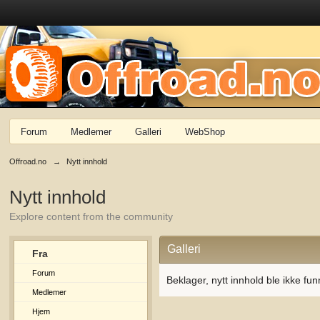
Forum
Medlemer
Galleri
WebShop
Offroad.no
→
Nytt innhold
Nytt innhold
Explore content from the community
Galleri
Fra
Forum
Beklager, nytt innhold ble ikke fun
Medlemer
Hjem