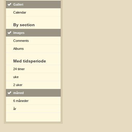
Galleri
Calendar
By section
Images
Comments
Albums
Med tidsperiode
24 timer
uke
2 uker
måned
6 måneder
år