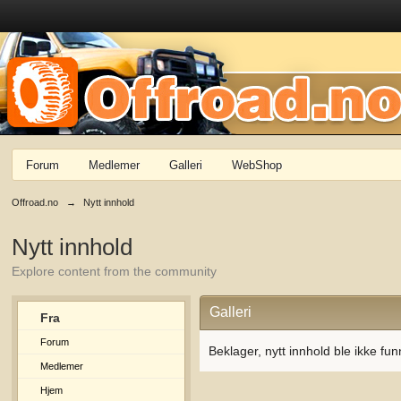
Forum
Medlemer
Galleri
WebShop
Offroad.no
→
Nytt innhold
Nytt innhold
Explore content from the community
Galleri
Fra
Forum
Beklager, nytt innhold ble ikke fun
Medlemer
Hjem