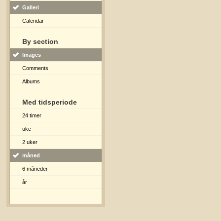
Galleri
Calendar
By section
Images
Comments
Albums
Med tidsperiode
24 timer
uke
2 uker
måned
6 måneder
år