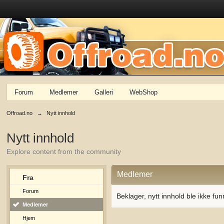
Forum
Medlemer
Galleri
WebShop
Offroad.no
→
Nytt innhold
Nytt innhold
Explore content from the community
Medlemer
Fra
Forum
Beklager, nytt innhold ble ikke fun
Medlemer
Hjem