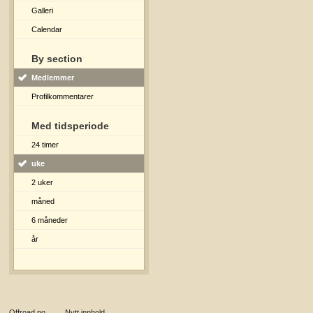
Galleri
Calendar
By section
Medlemmer
Profilkommentarer
Med tidsperiode
24 timer
uke
2 uker
måned
6 måneder
år
Offroad.no
→
Nytt innhold