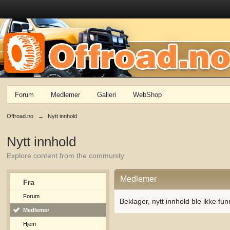
Forum
Medlemer
Galleri
WebShop
Offroad.no
→
Nytt innhold
Nytt innhold
Explore content from the community
Medlemer
Fra
Forum
Beklager, nytt innhold ble ikke fun
Medlemer
Hjem