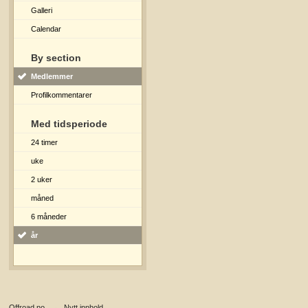
Galleri
Calendar
By section
Medlemmer
Profilkommentarer
Med tidsperiode
24 timer
uke
2 uker
måned
6 måneder
år
Offroad.no
→
Nytt innhold