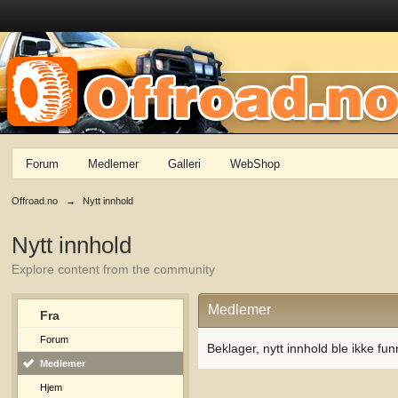
Forum
Medlemer
Galleri
WebShop
Offroad.no
→
Nytt innhold
Nytt innhold
Explore content from the community
Medlemer
Fra
Forum
Beklager, nytt innhold ble ikke fun
Medlemer
Hjem