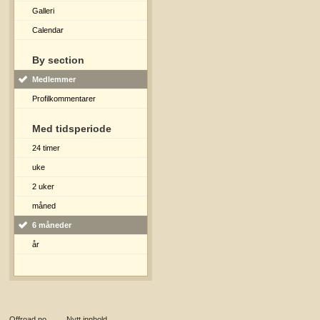
Galleri
Calendar
By section
Medlemmer
Profilkommentarer
Med tidsperiode
24 timer
uke
2 uker
måned
6 måneder
år
Offroad.no
→
Nytt innhold